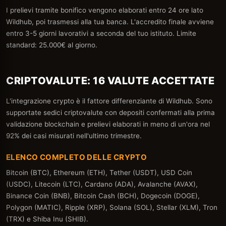
I prelievi tramite bonifico vengono elaborati entro 24 ore lato
Wildhub, poi trasmessi alla tua banca. L'accredito finale avviene
entro 3-5 giorni lavorativi a seconda del tuo istituto. Limite
standard: 25.000€ al giorno.
CRIPTOVALUTE: 16 VALUTE ACCETTATE
L'integrazione crypto è il fattore differenziante di Wildhub. Sono
supportate sedici criptovalute con depositi confermati alla prima
validazione blockchain e prelievi elaborati in meno di un'ora nel
92% dei casi misurati nell'ultimo trimestre.
ELENCO COMPLETO DELLE CRYPTO
Bitcoin (BTC), Ethereum (ETH), Tether (USDT), USD Coin
(USDC), Litecoin (LTC), Cardano (ADA), Avalanche (AVAX),
Binance Coin (BNB), Bitcoin Cash (BCH), Dogecoin (DOGE),
Polygon (MATIC), Ripple (XRP), Solana (SOL), Stellar (XLM), Tron
(TRX) e Shiba Inu (SHIB).