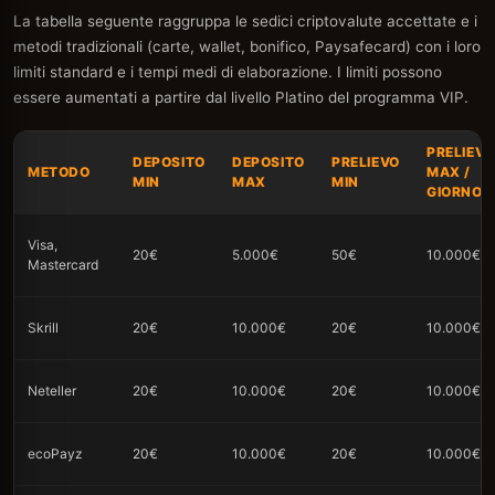
La tabella seguente raggruppa le sedici criptovalute accettate e i
metodi tradizionali (carte, wallet, bonifico, Paysafecard) con i loro
limiti standard e i tempi medi di elaborazione. I limiti possono
essere aumentati a partire dal livello Platino del programma VIP.
PRELIEVO
DEPOSITO
DEPOSITO
PRELIEVO
METODO
MAX /
MIN
MAX
MIN
GIORNO
Visa,
20€
5.000€
50€
10.000€
Mastercard
Skrill
20€
10.000€
20€
10.000€
Neteller
20€
10.000€
20€
10.000€
ecoPayz
20€
10.000€
20€
10.000€