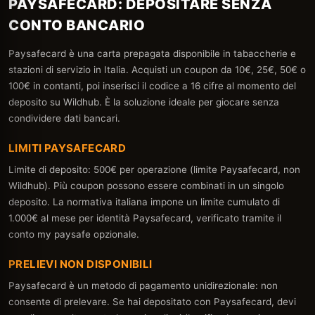
PAYSAFECARD: DEPOSITARE SENZA
CONTO BANCARIO
Paysafecard è una carta prepagata disponibile in tabaccherie e
stazioni di servizio in Italia. Acquisti un coupon da 10€, 25€, 50€ o
100€ in contanti, poi inserisci il codice a 16 cifre al momento del
deposito su Wildhub. È la soluzione ideale per giocare senza
condividere dati bancari.
LIMITI PAYSAFECARD
Limite di deposito: 500€ per operazione (limite Paysafecard, non
Wildhub). Più coupon possono essere combinati in un singolo
deposito. La normativa italiana impone un limite cumulato di
1.000€ al mese per identità Paysafecard, verificato tramite il
conto my paysafe opzionale.
PRELIEVI NON DISPONIBILI
Paysafecard è un metodo di pagamento unidirezionale: non
consente di prelevare. Se hai depositato con Paysafecard, devi