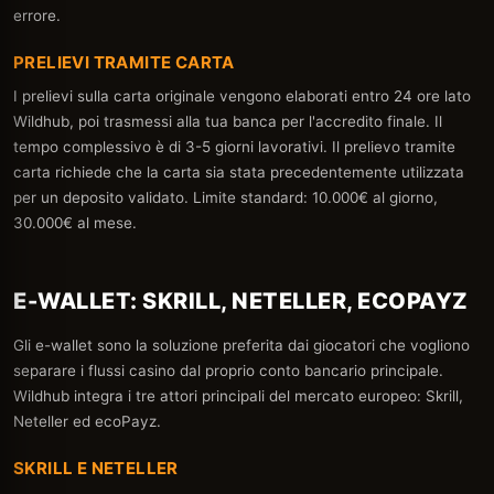
errore.
PRELIEVI TRAMITE CARTA
I prelievi sulla carta originale vengono elaborati entro 24 ore lato
Wildhub, poi trasmessi alla tua banca per l'accredito finale. Il
tempo complessivo è di 3-5 giorni lavorativi. Il prelievo tramite
carta richiede che la carta sia stata precedentemente utilizzata
per un deposito validato. Limite standard: 10.000€ al giorno,
30.000€ al mese.
E-WALLET: SKRILL, NETELLER, ECOPAYZ
Gli e-wallet sono la soluzione preferita dai giocatori che vogliono
separare i flussi casino dal proprio conto bancario principale.
Wildhub integra i tre attori principali del mercato europeo: Skrill,
Neteller ed ecoPayz.
SKRILL E NETELLER