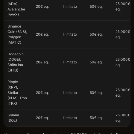
(ADA),
25.000€
20€ eq.
Illimitato
50€ eq.
Avalanche
eq.
(AVAX)
Binance
Coin (BNB),
25.000€
20€ eq.
Illimitato
50€ eq.
Polygon
eq.
(MATIC)
Dogecoin
(DOGE),
25.000€
20€ eq.
Illimitato
50€ eq.
Shiba Inu
eq.
(SHIB)
Ripple
(XRP),
25.000€
Stellar
20€ eq.
Illimitato
50€ eq.
eq.
(XLM), Tron
(TRX)
Solana
25.000€
20€ eq.
Illimitato
50€ eq.
(SOL)
eq.