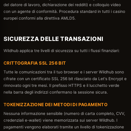
del datore di lavoro, dichiarazione dei redditi) e colloquio video
con un agente di conformità. Procedura standard in tutti i casino
europei conformi alla direttiva AMLD5.
SICUREZZA DELLE TRANSAZIONI
Wildhub applica tre livelli di sicurezza su tutti i flussi finanziari:
CRITTOGRAFIA SSL 256 BIT
Tutte le comunicazioni tra il tuo browser e i server Wildhub sono
cifrate con un certificato SSL 256 bit rilasciato da Let's Encrypt e
rinnovato ogni tre mesi. Il prefisso HTTPS e il lucchetto verde
nella barra degli indirizzi confermano la sessione sicura.
TOKENIZZAZIONE DEI METODI DI PAGAMENTO
Nessuna informazione sensibile (numero di carta completo, CVV,
credenziali e-wallet) viene memorizzata sui server Wildhub. I
pagamenti vengono elaborati tramite un livello di tokenizzazione